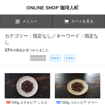
ONLINE SHOP 珈琲人町
メニュー
カートを見る
カテゴリー：指定なし／キーワード：指定な
し
17
件の商品が見つかりました
おすすめ順
価格順
新着順
200g エチオピア シエカ
200g コロンビア ナリー